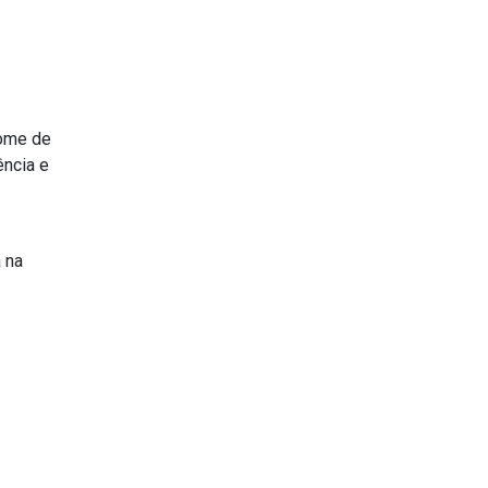
nome de
ência e
 na