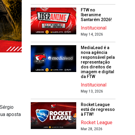
FTW no
Iberanime
Santarém 2026!
Institucional
May 14, 2026
MediaLead é a
nova agência
responsável pela
representação
dos direitos de
imagem e digital
da FTW
Institucional
May 13, 2026
Rocket League
 Sérgio
está de regresso
sua aposta
à FTW!
Rocket League
Mar 28, 2026