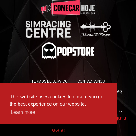
TERMOS DE SERVIÇO
CONTACTA-NOS
POLÍTICA DE PRIVACIDADE
POLÍTICA DE COOKIES
FAQ
This website uses cookies to ensure you get
PRESS KIT
the best experience on our website.
Copyright © 2019 -
For the Win Esports
- Hosted by
Learn more
WAAC
- Design by
Rute Marques
and
André Messejana
Got it!