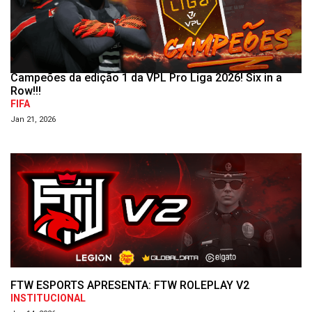
Campeões da edição 1 da VPL Pro Liga 2026! Six in a
Row!!!
FIFA
Jan 21, 2026
FTW ESPORTS APRESENTA: FTW ROLEPLAY V2
INSTITUCIONAL