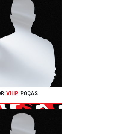
R '
VHIP
' POÇAS