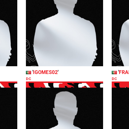
'
IGOMES02
'
'
FRA
DC
DC