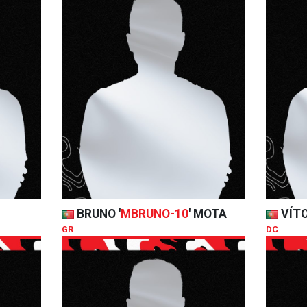
BRUNO '
MBRUNO-10
' MOTA
VÍTO
GR
DC