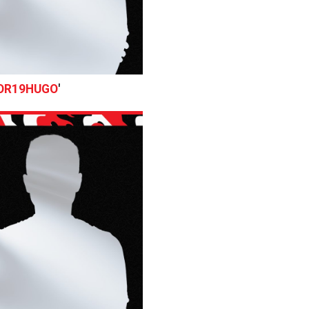
OR19HUGO
'