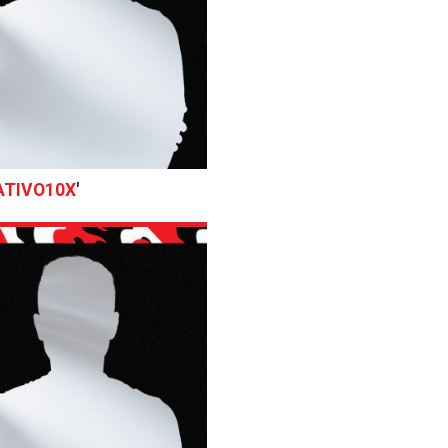
ATIVO10X
'