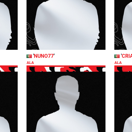
'
NUNO77
'
'
CRI
ALA
ALA