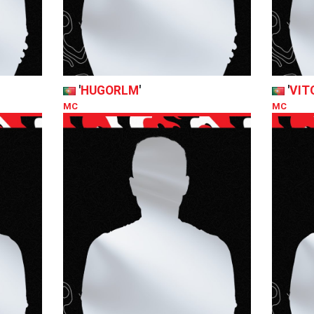
'
HUGORLM
'
'
VIT
MC
MC