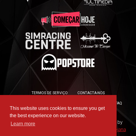
TERMOS DE SERVIÇO
CONTACTA-NOS
POLÍTICA DE PRIVACIDADE
POLÍTICA DE COOKIES
FAQ
This website uses cookies to ensure you get
PRESS KIT
the best experience on our website.
Copyright © 2019 -
For the Win Esports
- Hosted by
Learn more
WAAC
- Design by
Rute Marques
and
André Messejana