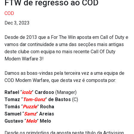
FTW de regresso ao COD
COD
Dec 3, 2023
Desde de 2013 que a For The Win aposta em Call of Duty e
vamos dar continuidade a uma das secções mais antigas
deste clube com equipa no mais recente Call Of Duty
Modern Warfare 3!
Damos as boas-vindas pela terceira vez a uma equipa de
COD Modern Warfare, que desta vez é composta por:
Rafael
“
icolz
”
Cardoso
(Manager)
Tomaz
“
Tom-Gonz
”
de Bastos
(C)
Tomás
“
Puzzle
”
Rocha
Samuel
“
Samz
”
Areias
Gustavo
“
Melo
”
Melo
Desde os primórdios da aposta neste título da Activision